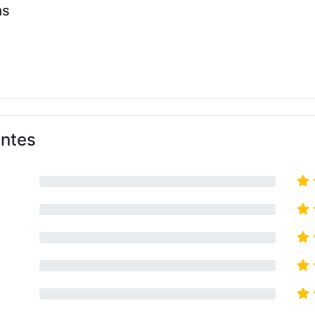
as
antes