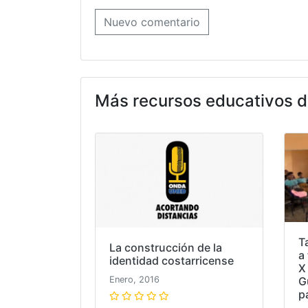
Nuevo comentario
Más recursos educativos d
T
La construcción de la
a
identidad costarricense
X 
G
Enero, 2016
p