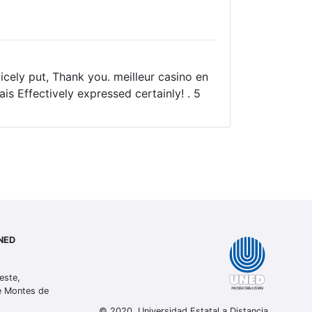
Nicely put, Thank you. meilleur casino en
ais Effectively expressed certainly! . 5
UNED
este,
de Montes de
© 2020, Universidad Estatal a Distancia