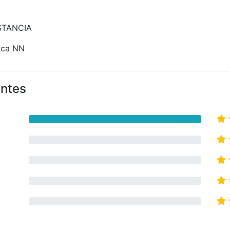
ISTANCIA
ica NN
antes